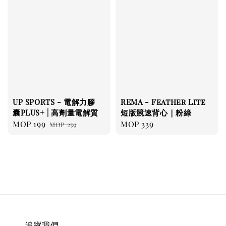
UP SPORTS - 電解力膠
REMA - Feather Lite
囊PLUS+ | 高劑量電解質
短版競速背心｜粉綠
Sale
MOP 199
Regular
Regular
MOP 339
MOP 259
price
price
price
追蹤我們