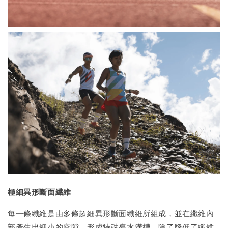
極細異形斷面纖維
每一條纖維是由多條超細異形斷面纖維所組成，並在纖維內
部產生出細小的空隙，形成特殊導水溝槽，除了降低了纖維