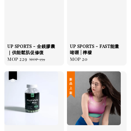
UP SPORTS - 全鎂膠囊
UP SPORTS - FAST能量
｜供能鬆肌促修復
啫喱 | 檸檬
Sale
MOP 229
Regular
Regular
MOP 20
MOP 259
price
price
price
優惠
新 品 上 架