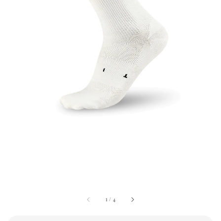
1
/
4