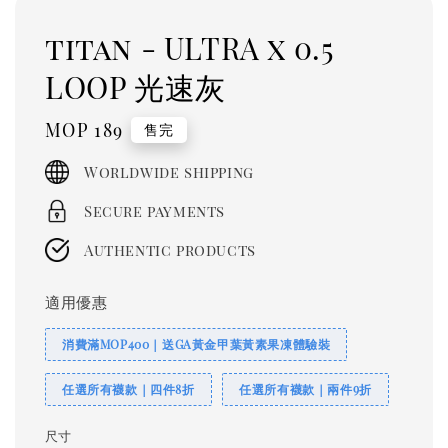
titan - ULTRA x 0.5
LOOP 光速灰
Regular
MOP 189
售完
price
Worldwide shipping
Secure payments
Authentic products
適用優惠
消費滿MOP400｜送GA黃金甲葉黃素果凍體驗裝
任選所有襪款｜四件8折
任選所有襪款｜兩件9折
尺寸