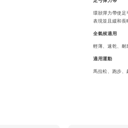
足弓彈力帶
環狀彈力帶使足
表現並且緩和長
全氣候適用
輕薄、速乾、耐
適用運動
馬拉松、跑步、