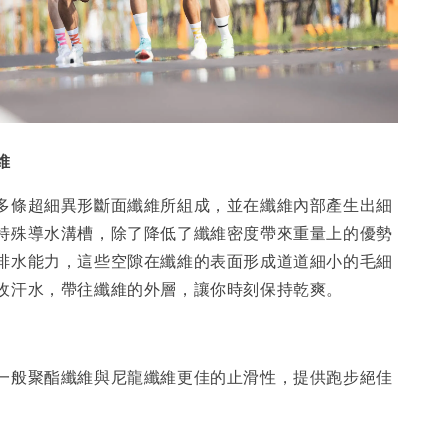
維
多條超細異形斷面纖維所組成，並在纖維內部產生出細
特殊導水溝槽，除了降低了纖維密度帶來重量上的優勢
排水能力，這些空隙在纖維的表面形成道道細小的毛細
收汗水，帶往纖維的外層，讓你時刻保持乾爽。
一般聚酯纖維與尼龍纖維更佳的止滑性，提供跑步絕佳