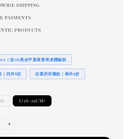
wide shipping
e payments
ntic products
400｜送GA黃金甲葉黃素果凍體驗裝
款｜四件8折
任選所有襪款｜兩件9折
M)
L(26-29CM)