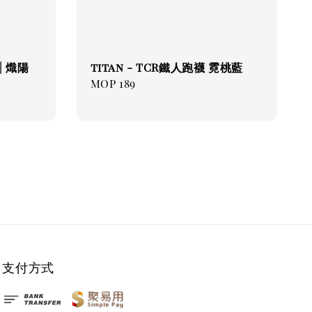
| 熾陽
titan - TCR鐵人跑襪 霓桃藍
Regular
MOP 189
price
支付方式