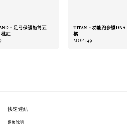
LAND - 足弓保護短筒五
titan - 功能跑步襪DNA 
| 桃紅
橘
ar
9
Regular
MOP 149
price
快速連結
退換說明