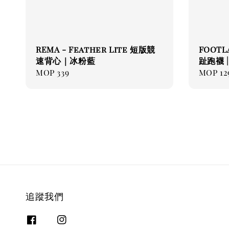
REMA - Feather Lite 短版競
FOOT
速背心｜冰粉藍
趾跑襪 
Regular
MOP 339
Regul
MOP 12
price
price
追蹤我們