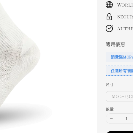
price
World
Secur
Authe
適用優惠
消費滿MOP
任選所有襪
尺寸
M(22-25C
數量