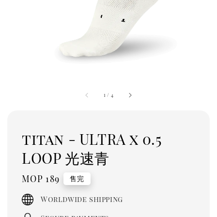
1
/
4
titan - ULTRA x 0.5
LOOP 光速青
Regular
MOP 189
售完
price
Worldwide shipping