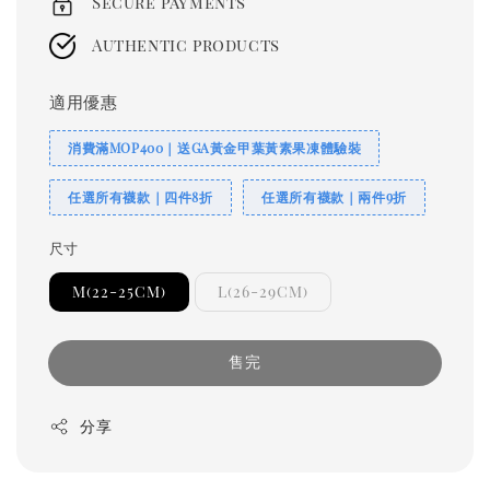
Secure payments
Authentic products
適用優惠
消費滿MOP400｜送GA黃金甲葉黃素果凍體驗裝
任選所有襪款｜四件8折
任選所有襪款｜兩件9折
尺寸
M(22-25CM)
L(26-29CM)
售完
分享