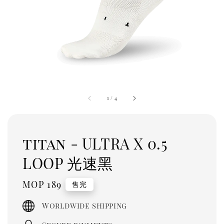
1
/
4
titan - ULTRA X 0.5
LOOP 光速黑
Regular
MOP 189
售完
price
Worldwide shipping