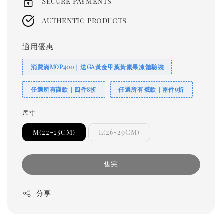
Secure payments
Authentic products
適用優惠
消費滿MOP400｜送GA黃金甲葉黃素果凍體驗裝
任選所有襪款｜四件8折
任選所有襪款｜兩件9折
尺寸
M(22-25CM)
L(26-29CM)
售完
分享