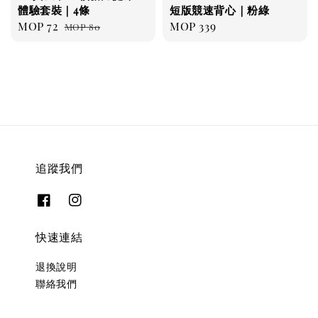
體驗套裝｜4條
短版競速背心｜粉綠
Sale
MOP 72
Regular
Regular
MOP 339
MOP 80
price
price
price
追蹤我們
快速連結
退換說明
聯絡我們