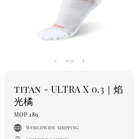
1
/
3
titan - ULTRA X 0.3｜焰
光橘
Regular
MOP 189
price
Worldwide shipping