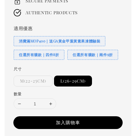
Secure payments
Authentic products
適用優惠
消費滿MOP400｜送GA黃金甲葉黃素果凍體驗裝
任選所有襪款｜四件8折
任選所有襪款｜兩件9折
尺寸
M(22-25CM)
L(26-29CM)
數量
加入購物車