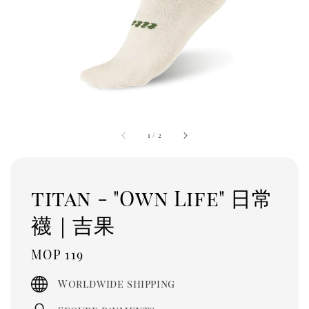
1
/
2
titan - "Own Life" 日常
襪｜吉果
Regular
MOP 119
price
Worldwide shipping