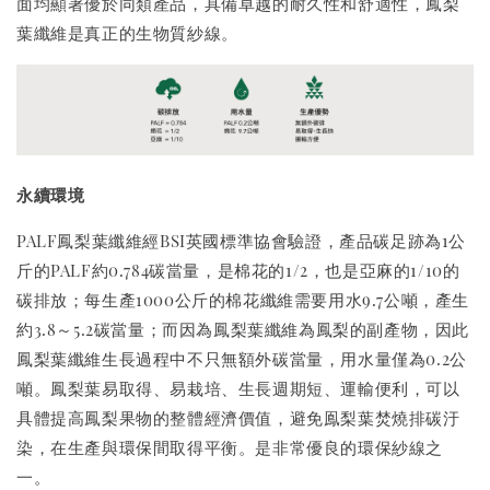
面均顯著優於同類產品，具備卓越的耐久性和舒適性，鳳梨
葉纖維是真正的生物質紗線。
永續環境
PALF鳳梨葉纖維經BSI英國標準協會驗證，產品碳足跡為1公
斤的PALF約0.784碳當量，是棉花的1/2，也是亞麻的1/10的
碳排放；每生產1000公斤的棉花纖維需要用水9.7公噸，產生
約3.8～5.2碳當量；而因為鳳梨葉纖維為鳳梨的副產物，因此
鳳梨葉纖維生長過程中不只無額外碳當量，用水量僅為0.2公
噸。鳳梨葉易取得、易栽培、生長週期短、運輸便利，可以
具體提高鳳梨果物的整體經濟價值，避免鳯梨葉焚燒排碳汙
染，在生產與環保間取得平衡。是非常優良的環保紗線之
一。