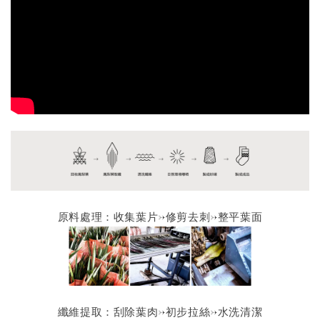
原料處理：收集葉片→修剪去刺→整平葉面
纖維提取：刮除葉肉→初步拉絲→水洗清潔