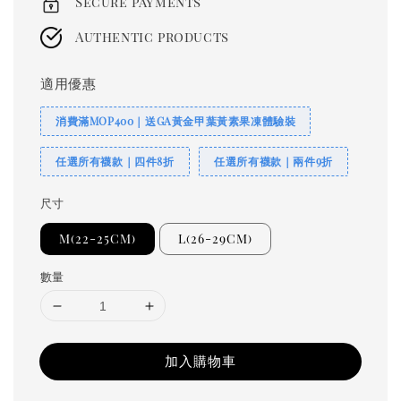
Secure payments
Authentic products
適用優惠
消費滿MOP400｜送GA黃金甲葉黃素果凍體驗裝
任選所有襪款｜四件8折
任選所有襪款｜兩件9折
尺寸
M(22-25CM)
L(26-29CM)
數量
加入購物車