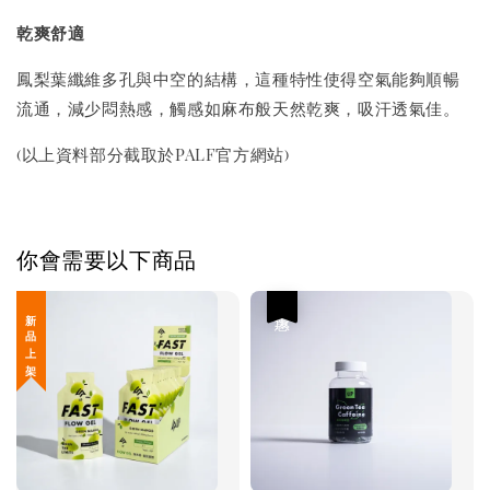
乾爽舒適
鳳梨葉纖維多孔與中空的結構，這種特性使得空氣能夠順暢
流通，減少悶熱感，觸感如麻布般天然乾爽，吸汗透氣佳。
(以上資料部分截取於PALF官方網站)
你會需要以下商品
優惠
新 品 上 架