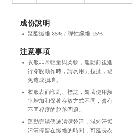
成份說明
聚酯纖維 85% / 彈性纖維 15%
注意事項
衣服非常輕量與柔軟，運動前後進
行穿脫動作時，請勿用力拉扯，避
免造成損壞。
衣服表面印刷、標誌，隨著使用頻
率增加和保養存放方式不同，會有
不同程度的脫落問題。
運動完請儘速清潔乾淨，減短汗垢
污漬停留在纖維的時間，可延長衣