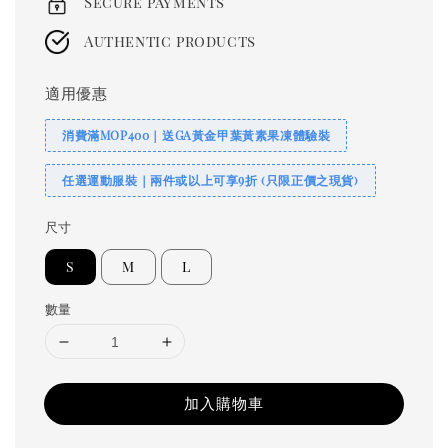
Secure payments
Authentic products
適用優惠
消費滿MOP400｜送GA黃金甲葉黃素果凍體驗裝
任選運動服裝｜兩件或以上可享9折 (只限正價之現貨)
尺寸
S
M
L
數量
加入購物車