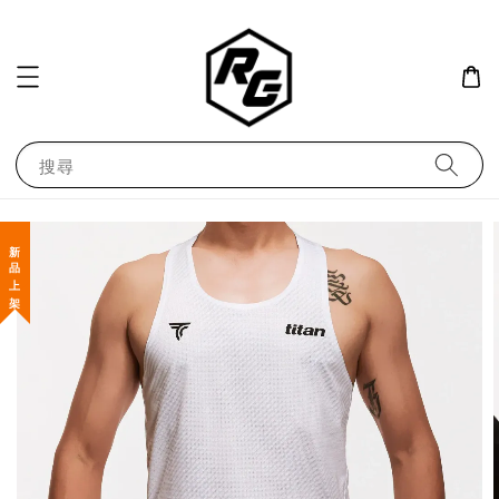
搜尋
新 品 上 架