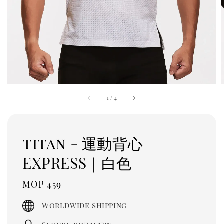
1
/
4
titan - 運動背心
EXPRESS｜白色
Regular
MOP 459
price
Worldwide shipping