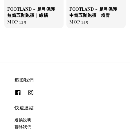
FOOTLAND - 足弓保護
FOOTLAND - 足弓保護
短筒五趾跑襪｜綠橘
中筒五趾跑襪｜粉青
Regular
MOP 129
Regular
MOP 149
price
price
追蹤我們
快速連結
退換說明
聯絡我們