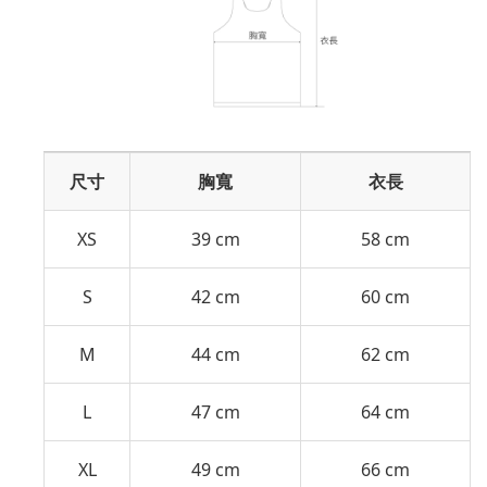
尺寸
胸寬
衣長
XS
39 cm
58 cm
S
42 cm
60 cm
M
44 cm
62 cm
L
47 cm
64 cm
XL
49 cm
66 cm