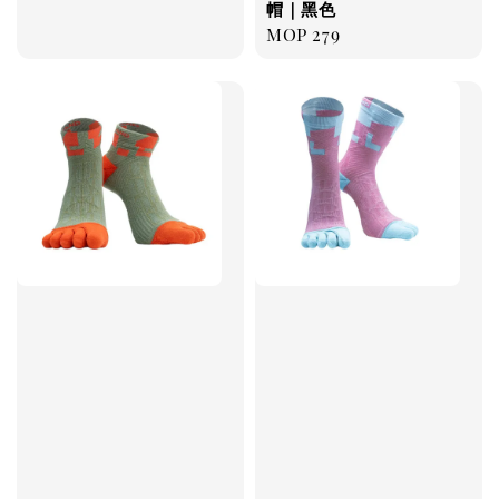
price
price
帽｜黑色
Regular
MOP 279
price