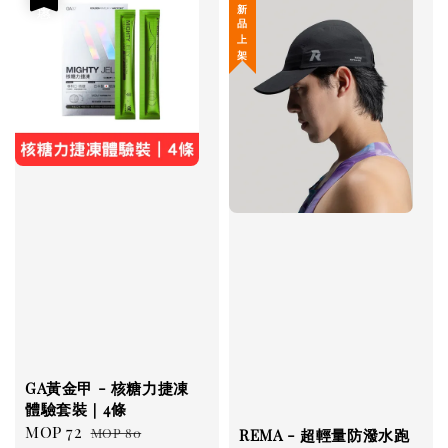
新 品 上 架
GA黃金甲 - 核糖力捷凍
體驗套裝｜4條
Sale
MOP 72
Regular
MOP 80
REMA - 超輕量防潑水跑