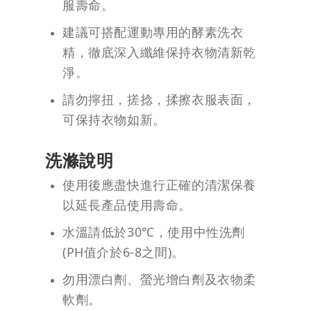
服壽命。
建議可搭配運動專用的酵素洗衣
精，徹底深入纖維保持衣物清新乾
淨。
請勿擰扭，搓捻，揉擦衣服表面，
可保持衣物如新。
洗滌說明
使用後應盡快進行正確的清潔保養
以延長產品使用壽命。
水溫請低於30℃，使用中性洗劑
(PH值介於6-8之間)。
勿用漂白劑、螢光增白劑及衣物柔
軟劑。