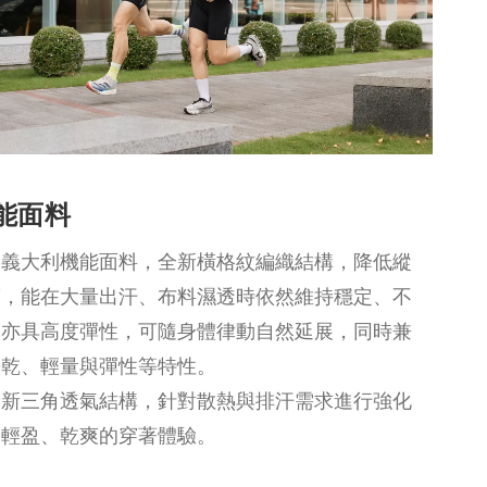
能面料
用義大利機能面料，全新橫格紋編織結構，降低縱
度，能在大量出汗、布料濕透時依然維持穩定、不
向亦具高度彈性，可隨身體律動自然延展，同時兼
快乾、輕量與彈性等特性。
全新三角透氣結構，針對散熱與排汗需求進行強化
更輕盈、乾爽的穿著體驗。