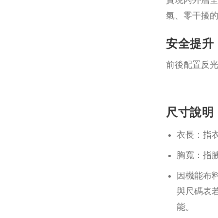
氣、零干擾
安全提升
前後配置反
尺寸說明
衣長：指
胸寬：指腋
因機能布
與尺碼表
能。