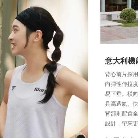
意大利機
背心前片採
向彈性伸拉
易下垂。橫
具高透氣、
背部則配置
設計，帶來