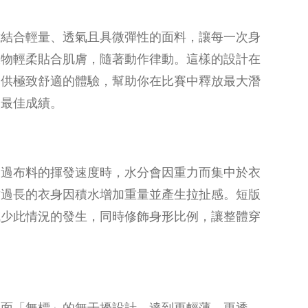
裁結合輕量、透氣且具微彈性的面料，讓每一次身
衣物輕柔貼合肌膚，隨著動作律動。這樣的設計在
提供極致舒適的體驗，幫助你在比賽中釋放最大潛
人最佳成績。
超過布料的揮發速度時，水分會因重力而集中於衣
致過長的衣身因積水增加重量並產生拉扯感。短版
減少此情況的發生，同時修飾身形比例，讓整體穿
全面「無標」的無干擾設計，達到更輕薄、更透