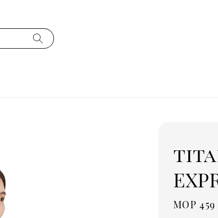
tit
EXP
Regula
MOP 459