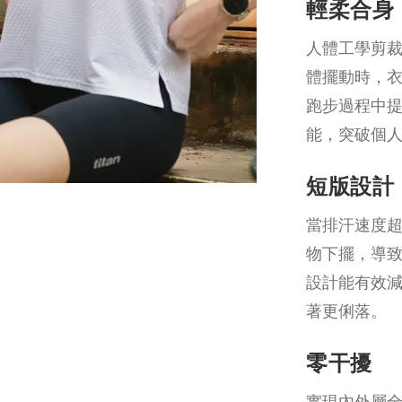
輕柔合身
人體工學剪
體擺動時，
跑步過程中
能，突破個
短版設計
當排汗速度
物下擺，導
設計能有效
著更俐落。
零干擾
實現內外層