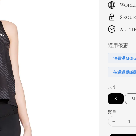
price
World
Secur
Authe
適用優惠
消費滿MOP
任選運動服裝
尺寸
S
M
數量