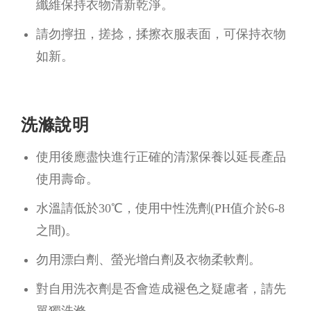
纖維保持衣物清新乾淨。
請勿擰扭，搓捻，揉擦衣服表面，可保持衣物
如新。
洗滌說明
使用後應盡快進行正確的清潔保養以延長產品
使用壽命。
水溫請低於30℃，使用中性洗劑(PH值介於6-8
之間)。
勿用漂白劑、螢光增白劑及衣物柔軟劑。
對自用洗衣劑是否會造成褪色之疑慮者，請先
單獨洗滌。