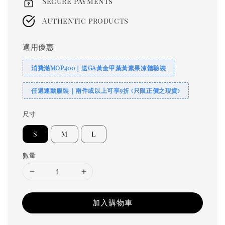
Secure payments
Authentic products
適用優惠
消費滿MOP400｜送GA黃金甲葉黃素果凍體驗裝
任選運動服裝｜兩件或以上可享9折 (只限正價之現貨)
尺寸
S
M
L
數量
加入購物車