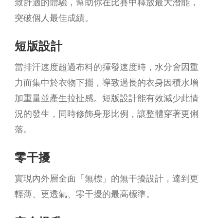
致舒適的體驗，幫助你在比賽中釋放最大潛能，
突破個人最佳成績。
短版設計
當排汗速度超過布料的揮發速度時，水分會因重
力而集中於衣物下擺，導致過長的衣身因積水增
加重量並產生拉扯感。短版設計能有效減少此情
況的發生，同時修飾身形比例，讓整體穿著更俐
落。
零干擾
實現內外層全面「無標」的無干擾設計，達到更
輕薄、更透氣、零干擾的最高標準。