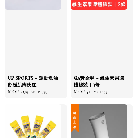
UP SPORTS - 運動魚油 |
GA黃金甲 - 維生素果凍
舒緩肌肉炎症
體驗裝｜3條
Sale
MOP 299
Regular
Sale
MOP 51
Regular
MOP 359
MOP 57
price
price
price
price
新 品 上 架