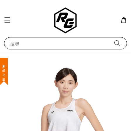
搜尋
新 品 上 架