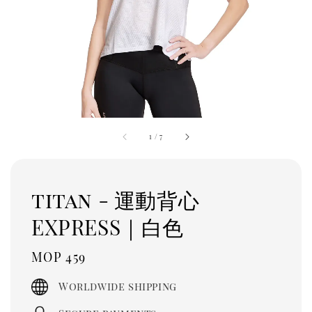
1
/
7
titan - 運動背心
EXPRESS｜白色
Regular
MOP 459
price
Worldwide shipping