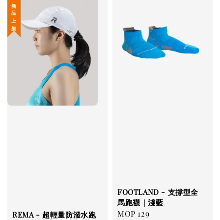
新 品 上 架
FOOTLAND - 支撐型全
馬跑襪｜淺藍
Regular
MOP 129
REMA - 超輕量防潑水跑