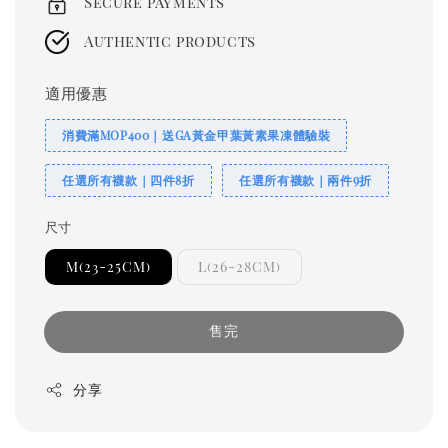
Secure payments
Authentic products
適用優惠
消費滿MOP400｜送GA黃金甲葉黃素果凍體驗裝
任選所有襪款｜四件8折
任選所有襪款｜兩件9折
尺寸
M(23-25CM)
L(26-28CM)
售完
分享