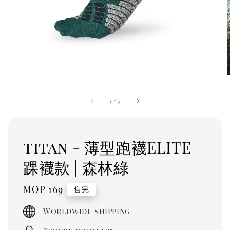
1
/
5
titan - 薄型跑襪ELITE
踝襪款 | 森林綠
Regular
MOP 169
售完
price
Worldwide shipping