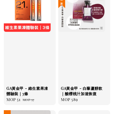
GA黃金甲 - 維生素果凍
GA黃金甲 - 白藜蘆醇飲
體驗裝｜3條
｜酸櫻桃汁加速恢復
Sale
MOP 51
Regular
Regular
MOP 589
MOP 57
price
price
price