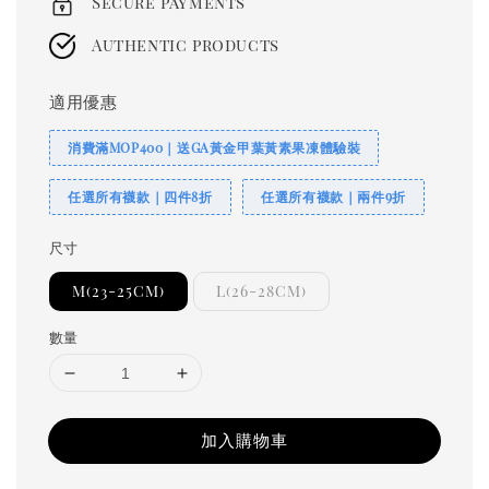
Secure payments
Authentic products
適用優惠
消費滿MOP400｜送GA黃金甲葉黃素果凍體驗裝
任選所有襪款｜四件8折
任選所有襪款｜兩件9折
尺寸
M(23-25CM)
L(26-28CM)
數量
加入購物車