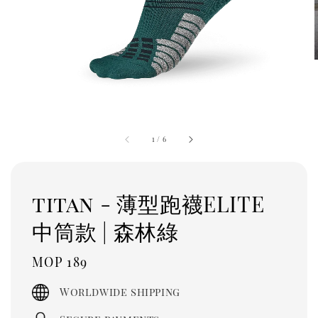
1
/
6
titan - 薄型跑襪ELITE
中筒款 | 森林綠
Regular
MOP 189
price
Worldwide shipping