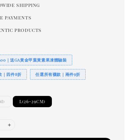
wide shipping
e payments
ntic products
400｜送GA黃金甲葉黃素果凍體驗裝
款｜四件8折
任選所有襪款｜兩件9折
M)
L(26-29CM)