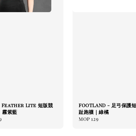
- Feather Lite 短版競
FOOTLAND - 足弓保護
｜霧紫藍
趾跑襪｜綠橘
ar
9
Regular
MOP 129
price