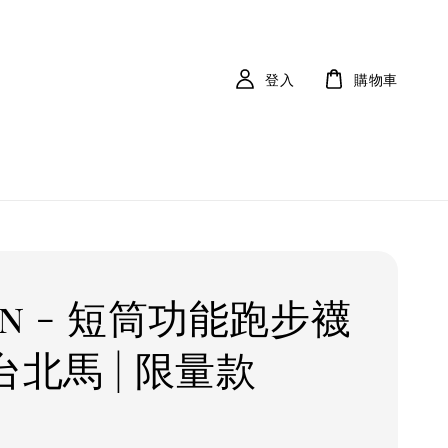
登入
購物車
an - 短筒功能跑步襪
台北馬 | 限量款
r