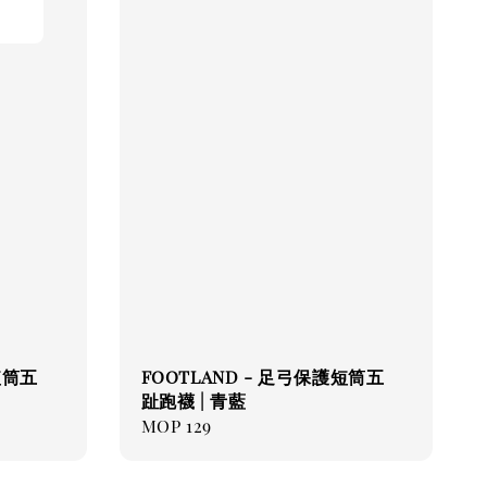
短筒五
FOOTLAND - 足弓保護短筒五
趾跑襪 | 青藍
Regular
MOP 129
price