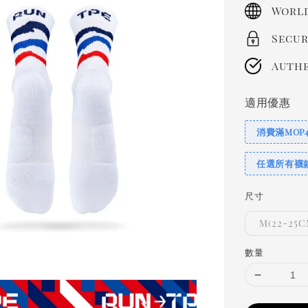
price
World
Secur
Authe
適用優惠
消費滿MOP
任選所有襪
尺寸
M(22-25C
數量