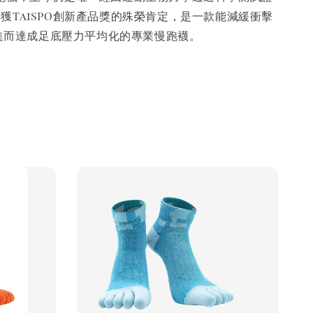
獲TaiSPO創新產品獎的殊榮肯定，是一款能減緩衝擊
進而達成足底壓力平均化的專業慢跑襪。