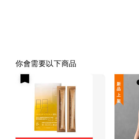
你會需要以下商品
優惠
新 品 上 架