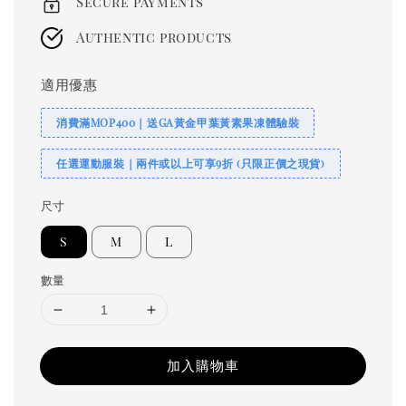
Secure payments
Authentic products
適用優惠
消費滿MOP400｜送GA黃金甲葉黃素果凍體驗裝
任選運動服裝｜兩件或以上可享9折 (只限正價之現貨)
尺寸
S
M
L
數量
加入購物車