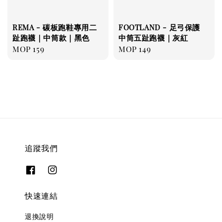
REMA - 碳板跑鞋專用二
FOOTLAND - 足弓保護
趾跑襪｜中筒款｜黑色
中筒五趾跑襪｜灰紅
Regular
MOP 159
Regular
MOP 149
price
price
追蹤我們
快速連結
退換說明