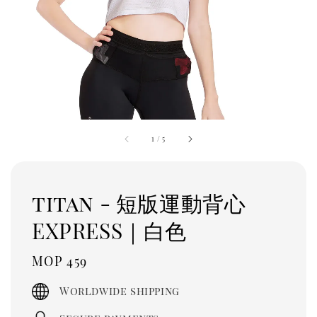
1
/
5
titan - 短版運動背心
EXPRESS｜白色
Regular
MOP 459
price
Worldwide shipping