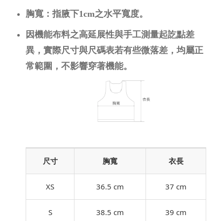
胸寬：指腋下1cm之水平寬度。
因機能布料之高延展性與手工測量起訖點差
異，實際尺寸與尺碼表若有些微落差，均屬正
常範圍，不影響穿著機能。
尺寸
胸寬
衣長
XS
36.5 cm
37 cm
S
38.5 cm
39 cm