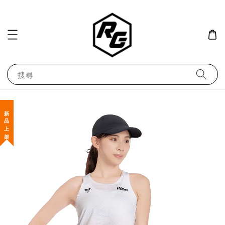
搜尋
新 品 上 架