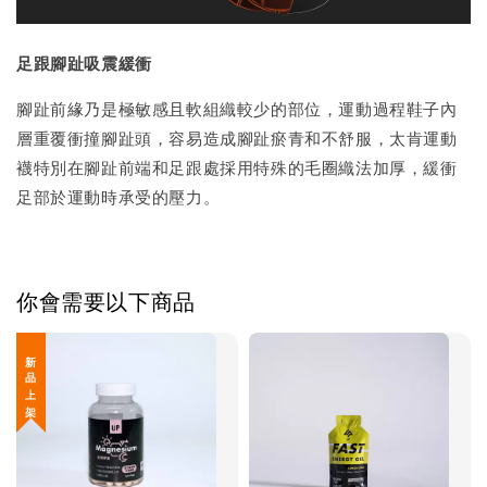
足跟腳趾吸震緩衝
腳趾前緣乃是極敏感且軟組織較少的部位，運動過程鞋子內
層重覆衝撞腳趾頭，容易造成腳趾瘀青和不舒服，太肯運動
襪特別在腳趾前端和足跟處採用特殊的毛圈織法加厚，緩衝
足部於運動時承受的壓力。
你會需要以下商品
新 品 上 架