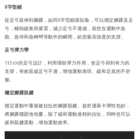
8字型鎖
從足弓延伸到腳踝，如同8字型鎖跟貼紮，可以穩定腳踝及足
弓，輔助緩衝與避震，減少足弓不適感，當您在運動中急
跑、急停和急轉彎等動作的瞬間，給您最高強度的支撐。
足弓彈力帶
titan的足弓設計，利用環狀彈力作用，使足弓得到有力的
支撐，有效延緩足弓不適，增強運動表現、緩和足底的不舒
服。
穩定腳踝肌腱
穩定運動中重複被拉扯的腳踝肌腱。超舒適萊卡彈性包紗，
將腳踝穩固地包覆，除了緩和運動過程的拉扯，同時也可以
緩和肌腱震動，增加運動效率。