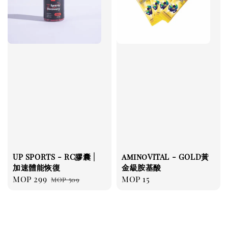
UP SPORTS - RC膠囊 |
aminoVITAL - GOLD黃
加速體能恢復
金級胺基酸
Sale
MOP 299
Regular
Regular
MOP 15
MOP 509
price
price
price