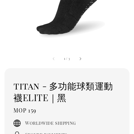
1
/
3
titan - 多功能球類運動
襪ELITE｜黑
Regular
MOP 159
price
Worldwide shipping