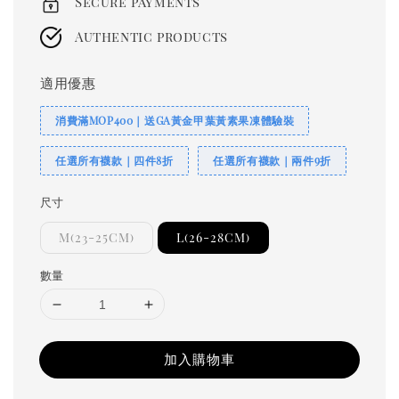
Secure payments
Authentic products
適用優惠
消費滿MOP400｜送GA黃金甲葉黃素果凍體驗裝
任選所有襪款｜四件8折
任選所有襪款｜兩件9折
尺寸
M(23-25CM)
L(26-28CM)
數量
加入購物車