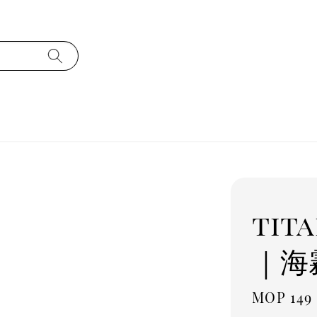
tit
｜海
Regula
MOP 149