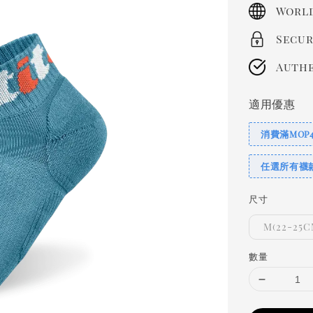
price
World
Secur
Authe
適用優惠
消費滿MOP
任選所有襪
尺寸
M(22-25C
數量