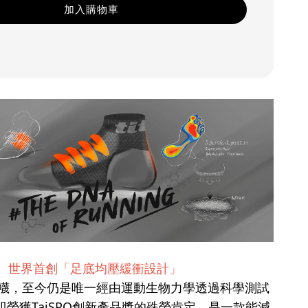
加入購物車
世界首創「足底均壓緩衝設計」
慢跑襪，至今仍是唯一經由運動生物力學透過科學測試
榮獲TaiSPO創新產品獎的殊榮肯定，是一款能減