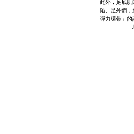
此外，足底肌
陷、足外翻，
彈力環帶」的