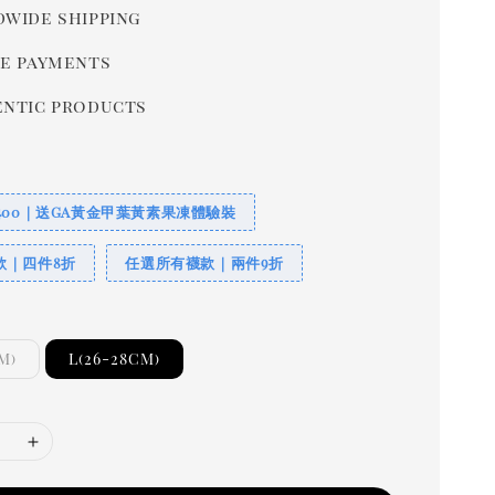
wide shipping
e payments
ntic products
400｜送GA黃金甲葉黃素果凍體驗裝
款｜四件8折
任選所有襪款｜兩件9折
M)
L(26-28CM)