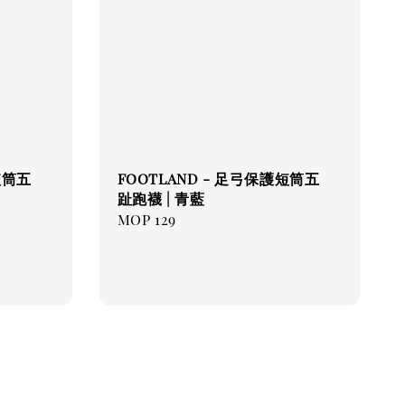
短筒五
FOOTLAND - 足弓保護短筒五
趾跑襪 | 青藍
Regular
MOP 129
price