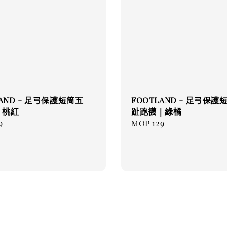
LAND - 足弓保護短筒五
FOOTLAND - 足弓保護
| 桃紅
趾跑襪｜綠橘
ar
9
Regular
MOP 129
price