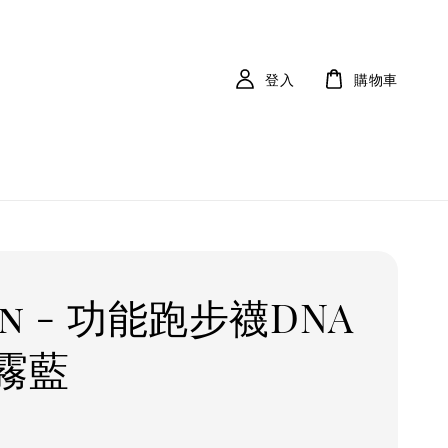
登入
購物車
an - 功能跑步襪DNA
霧藍
r