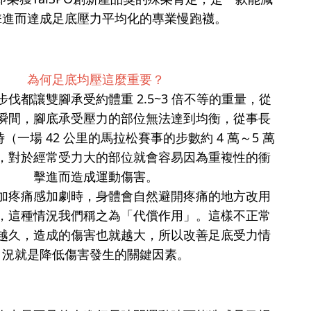
擊進而達成足底壓力平均化的專業慢跑襪。
為何足底均壓這麼重要？
伐都讓雙腳承受約體重 2.5~3 倍不等的重量，從
瞬間，腳底承受壓力的部位無法達到均衡，從事長
（一場 42 公里的馬拉松賽事的步數約 4 萬～5 萬
，對於經常受力大的部位就會容易因為重複性的衝
擊進而造成運動傷害。
加疼痛感加劇時，身體會自然避開疼痛的地方改用
，這種情況我們稱之為「代償作用」。這樣不正常
越久，造成的傷害也就越大，所以改善足底受力情
況就是降低傷害發生的關鍵因素。