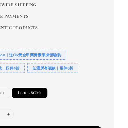
wide shipping
e payments
ntic products
400｜送GA黃金甲葉黃素果凍體驗裝
款｜四件8折
任選所有襪款｜兩件9折
M)
L(26-28CM)