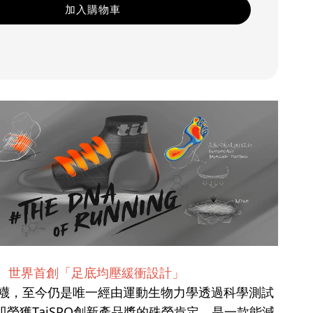
加入購物車
世界首創「足底均壓緩衝設計」
慢跑襪，至今仍是唯一經由運動生物力學透過科學測試
榮獲TaiSPO創新產品獎的殊榮肯定，是一款能減