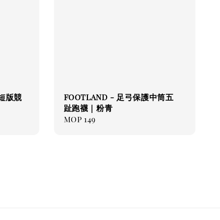
e 短版競
FOOTLAND - 足弓保護中筒五
趾跑襪｜粉青
Regular
MOP 149
price