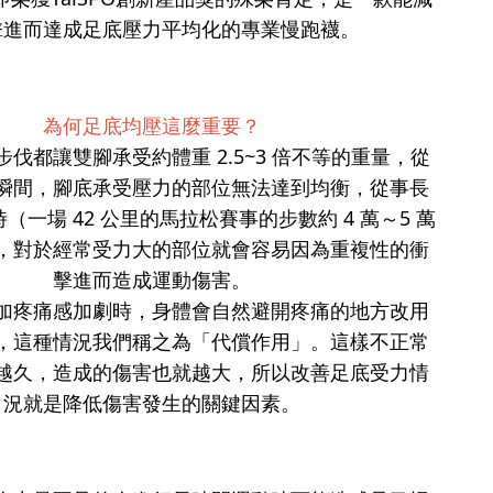
擊進而達成足底壓力平均化的專業慢跑襪。
為何足底均壓這麼重要？
伐都讓雙腳承受約體重 2.5~3 倍不等的重量，從
瞬間，腳底承受壓力的部位無法達到均衡，從事長
（一場 42 公里的馬拉松賽事的步數約 4 萬～5 萬
，對於經常受力大的部位就會容易因為重複性的衝
擊進而造成運動傷害。
加疼痛感加劇時，身體會自然避開疼痛的地方改用
，這種情況我們稱之為「代償作用」。這樣不正常
越久，造成的傷害也就越大，所以改善足底受力情
況就是降低傷害發生的關鍵因素。