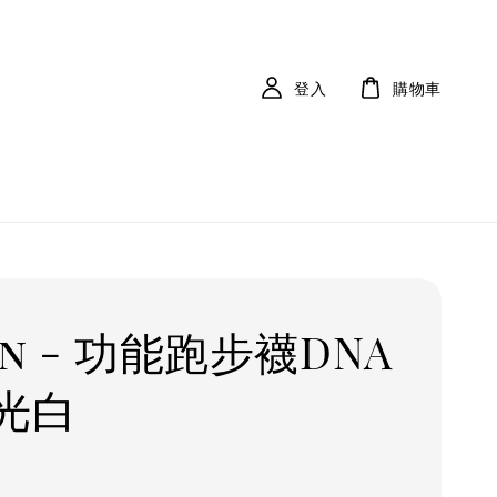
登入
購物車
an - 功能跑步襪DNA
光白
r