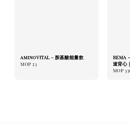
aminoVITAL - 胺基酸能量飲
REMA 
速背心
Regular
MOP 23
Regul
MOP 33
price
price