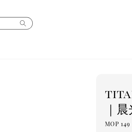
tit
｜晨
Regula
MOP 149