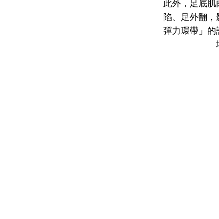
此外，足底肌
陷、足外翻，
彈力環帶」的