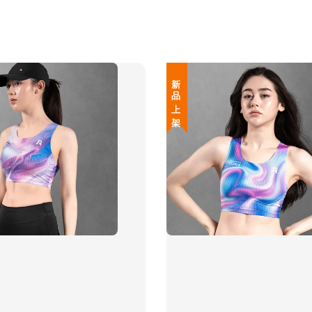
新 品 上 架