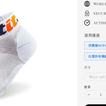
price
World
Secur
Authe
適用優惠
消費滿MOP
任選所有襪
尺寸
M(22-25C
數量