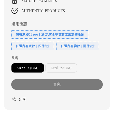
Secure payments
Authentic products
適用優惠
消費滿MOP400｜送GA黃金甲葉黃素果凍體驗裝
任選所有襪款｜四件8折
任選所有襪款｜兩件9折
尺碼
M(22-25CM)
L(26-28CM)
售完
分享