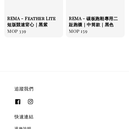
REMA - Feather Lite
REMA - 碳板跑鞋專用二
短版競速背心｜黑紫
趾跑襪｜中筒款｜黑色
Regular
MOP 339
Regular
MOP 159
price
price
追蹤我們
快速連結
退換說明