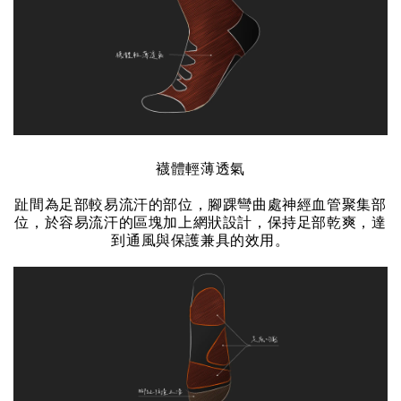
襪體輕薄透氣
趾間為足部較易流汗的部位，腳踝彎曲處神經血管聚集部
位，於容易流汗的區塊加上網狀設計，保持足部乾爽，達
到通風與保護兼具的效用。