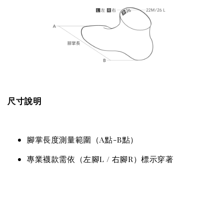
尺寸說明
腳掌長度測量範圍（A點-B點）
專業襪款需依（左腳L / 右腳R）標示穿著