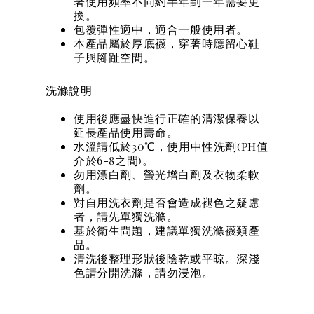
著使用頻率不同約半年到一年需要更
換。
包覆彈性適中，適合一般使用者。
本產品屬於厚底襪，穿著時應留心鞋
子與腳趾空間。
洗滌說明
使用後應盡快進行正確的清潔保養以
延長產品使用壽命。
水溫請低於30℃，使用中性洗劑(PH值
介於6-8之間)。
勿用漂白劑、螢光增白劑及衣物柔軟
劑。
對自用洗衣劑是否會造成褪色之疑慮
者，請先單獨洗滌。
基於衛生問題，建議單獨洗滌襪類產
品。
清洗後整理形狀後陰乾或平晾。深淺
色請分開洗滌，請勿浸泡。