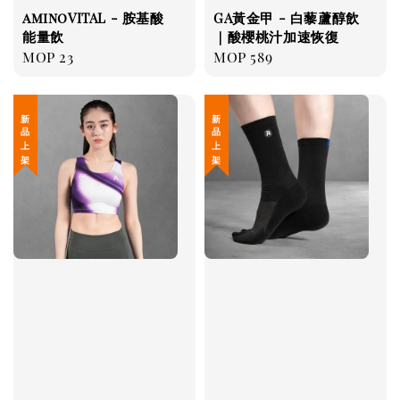
aminoVITAL - 胺基酸
GA黃金甲 - 白藜蘆醇飲
能量飲
｜酸櫻桃汁加速恢復
Regular
MOP 23
Regular
MOP 589
price
price
新 品 上 架
新 品 上 架