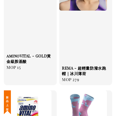
aminoVITAL - GOLD黃
金級胺基酸
Regular
MOP 15
REMA - 超輕量防潑水跑
price
帽｜冰川薄荷
Regular
MOP 279
price
新 品 上 架