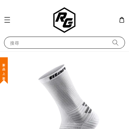
搜尋
新 品 上 架