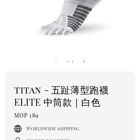
1
/
3
titan - 五趾薄型跑襪
ELITE 中筒款｜白色
Regular
MOP 189
price
Worldwide shipping