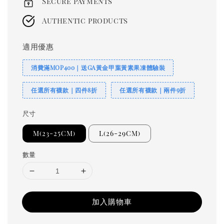
Secure payments
Authentic products
適用優惠
消費滿MOP400｜送GA黃金甲葉黃素果凍體驗裝
任選所有襪款｜四件8折
任選所有襪款｜兩件9折
尺寸
M(23-25CM)
L(26-29CM)
數量
加入購物車