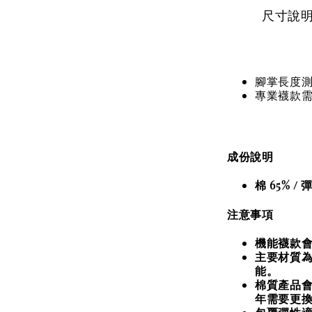
尺寸說
腳掌長度測
專業襪款需
成份說明
棉 65% / 
注意事項
機能襪款會
主要材質
能。
棉質產品
年需要更