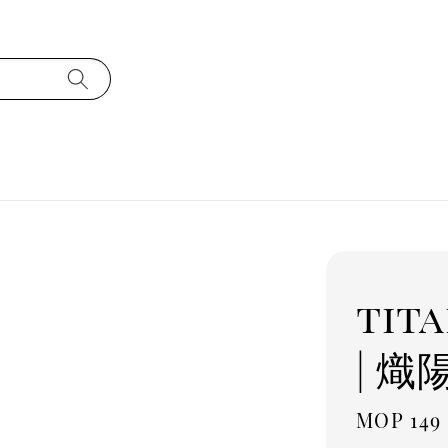
tit
| 熾
Regula
MOP 149