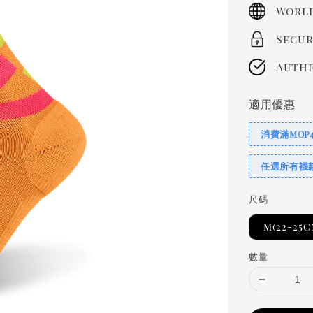
price
World
Secur
Authe
適用優惠
消費滿MOP
任選所有襪
尺碼
M(22-25C
數量