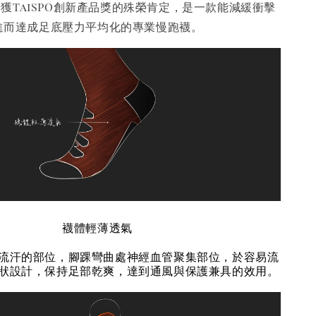
獲TaiSPO創新產品獎的殊榮肯定，是一款能減緩衝擊
進而達成足底壓力平均化的專業慢跑襪。
襪體輕薄透氣
流汗的部位，腳踝彎曲處神經血管聚集部位，於容易流
狀設計，保持足部乾爽，達到通風與保護兼具的效用。