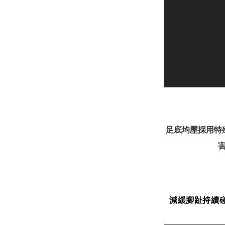
足底均壓採用特
減緩腳趾持續