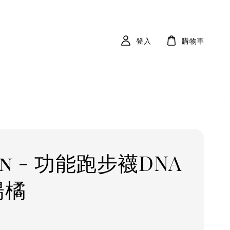
登入
購物車
an - 功能跑步襪DNA
陽橘
r