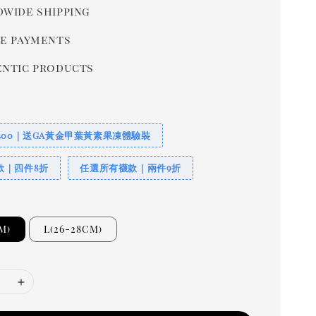
wide shipping
e payments
ntic products
400｜送GA黃金甲葉黃素果凍體驗裝
款｜四件8折
任選所有襪款｜兩件9折
M)
L(26-28CM)