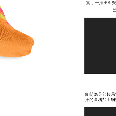
實，一推出即榮
趾間為足部較易
汗的區塊加上網