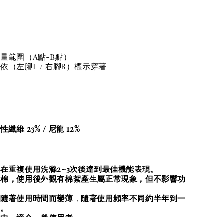
明
量範圍（A點-B點）
依（左腳L / 右腳R）標示穿著
彈性纖維 23% / 尼龍 12%
在重複使用洗滌2~3次後達到最佳機能表現。
為棉，使用後外觀有棉絮產生屬正常現象，但不影響功
會隨著使用時間而變薄，隨著使用頻率不同約半年到一
換。