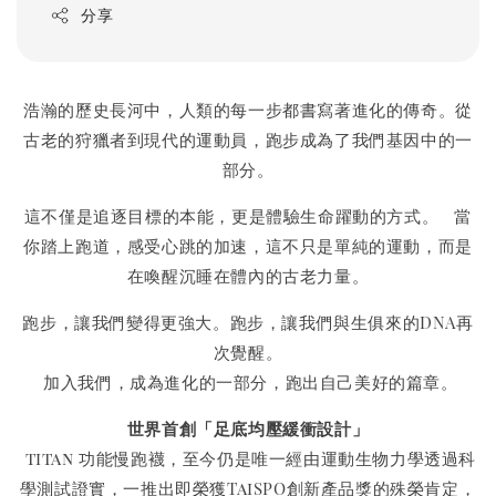
分享
浩瀚的歷史長河中，人類的每一步都書寫著進化的傳奇。從
古老的狩獵者到現代的運動員，跑步成為了我們基因中的一
部分。
這不僅是追逐目標的本能，更是體驗生命躍動的方式。 當
你踏上跑道，感受心跳的加速，這不只是單純的運動，而是
在喚醒沉睡在體內的古老力量。
跑步，讓我們變得更強大。跑步，讓我們與生俱來的DNA再
次覺醒。
加入我們，成為進化的一部分，跑出自己美好的篇章。
世界首創「足底均壓緩衝設計」
titan 功能慢跑襪，至今仍是唯一經由運動生物力學透過科
學測試證實，一推出即榮獲TaiSPO創新產品獎的殊榮肯定，