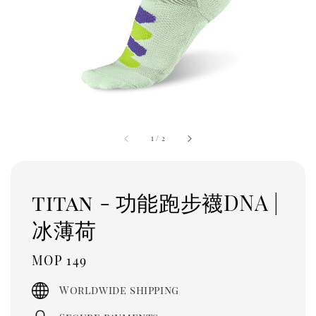
1
/
2
titan - 功能跑步襪DNA |
冰薄荷
Regular
MOP 149
price
Worldwide shipping