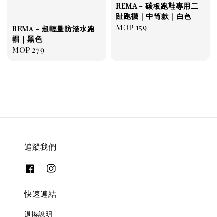
REMA - 碳板跑鞋專用二
趾跑襪｜中筒款｜白色
Regular
MOP 159
REMA - 超輕量防潑水跑
price
帽｜黑色
Regular
MOP 279
price
追蹤我們
快速連結
退換說明