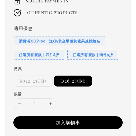
Secure payments
Authentic products
適用優惠
消費滿MOP400｜送GA黃金甲葉黃素果凍體驗裝
任選所有襪款｜四件8折
任選所有襪款｜兩件9折
尺碼
M(22-25CM)
L(26-28CM)
數量
加入購物車