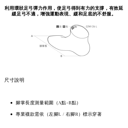
利用環狀足弓彈力作用，使足弓得到有力的支撐，有效延
緩足弓不適，增強運動表現、緩和足底的不舒服。
尺寸說明
腳掌長度測量範圍（A點-B點）
專業襪款需依（左腳L / 右腳R）標示穿著