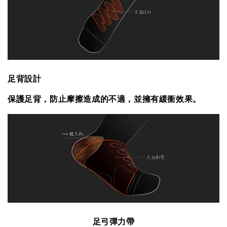
足背設計
保護足背，防止摩擦造成的不適，並擁有緩衝效果。
足弓彈力帶