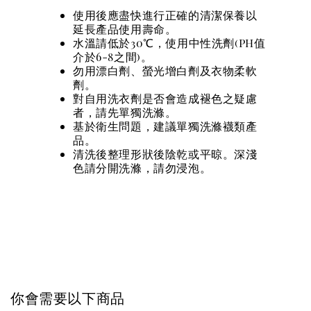
使用後應盡快進行正確的清潔保養以
延長產品使用壽命。
水溫請低於30℃，使用中性洗劑(PH值
介於6-8之間)。
勿用漂白劑、螢光增白劑及衣物柔軟
劑。
對自用洗衣劑是否會造成褪色之疑慮
者，請先單獨洗滌。
基於衛生問題，建議單獨洗滌襪類產
品。
清洗後整理形狀後陰乾或平晾。深淺
色請分開洗滌，請勿浸泡。
你會需要以下商品