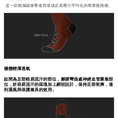
是一款能減緩衝擊進而達成足底壓力平均化的專業慢跑襪。
襪體輕薄透氣
趾間為足部較易流汗的部位，腳踝彎曲處神經血管聚集部
位，於容易流汗的區塊加上網狀設計，保持足部乾爽，達
到通風與保護兼具的效用。