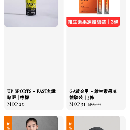
UP SPORTS - FAST能量
GA黃金甲 - 維生素果凍
啫喱 | 檸檬
體驗裝｜3條
Regular
MOP 20
Sale
MOP 51
Regular
MOP 57
price
price
price
新 品 上 架
新 品 上 架