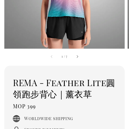
1
/
7
REMA - Feather Lite圓
領跑步背心｜薰衣草
Regular
MOP 399
price
Worldwide shipping