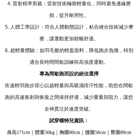
4. 雷射精準剪裁：雷射技術極致輕量化，同時避免邊緣磨
損，提升耐用性。
5. 人體工學設計：符合人體動態設計，粘合縫合技術減少摩
擦，讓運動更加順暢舒適。
6. 超輕量體驗：如羽毛般的輕盈面料，降低跑步負擔，特別
適合長時間間歇訓練與高強度運動。
專為間歇跑而設的絕佳選擇
疾速輕羽跑步背心以超輕量與高吸濕排汗性能，助您在間歇
跑的高速衝刺與恢復之間保持舒適，減少重量與阻力，讓您
全神貫注於速度突破。
試穿模特兒資訊：
身高171cm｜體重50kg｜胸圍80cm｜腰圍58cm｜臀圍89cm