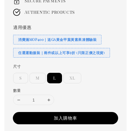
Secure payments
Authentic products
適用優惠
消費滿MOP400｜送GA黃金甲葉黃素果凍體驗裝
任選運動服裝｜兩件或以上可享9折 (只限正價之現貨)
尺寸
S
M
L
XL
數量
加入購物車