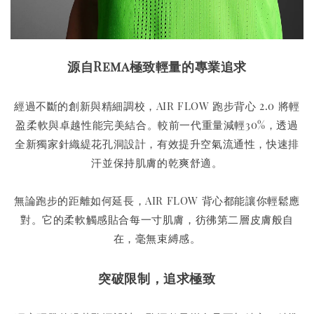
源自Rema極致輕量的專業追求
經過不斷的創新與精細調校，AIR FLOW 跑步背心 2.0 將輕
盈柔軟與卓越性能完美結合。較前一代重量減輕30%，透過
全新獨家針織緹花孔洞設計，有效提升空氣流通性，快速排
汗並保持肌膚的乾爽舒適。
無論跑步的距離如何延長，AIR FLOW 背心都能讓你輕鬆應
對。它的柔軟觸感貼合每一寸肌膚，彷彿第二層皮膚般自
在，毫無束縛感。
突破限制，追求極致