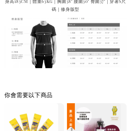
身高183cm｜體重63kg｜胸圍38" 腰圍30" 臀圍37"｜穿著S尺
碼｜修身版型
你會需要以下商品
新 品 上 架