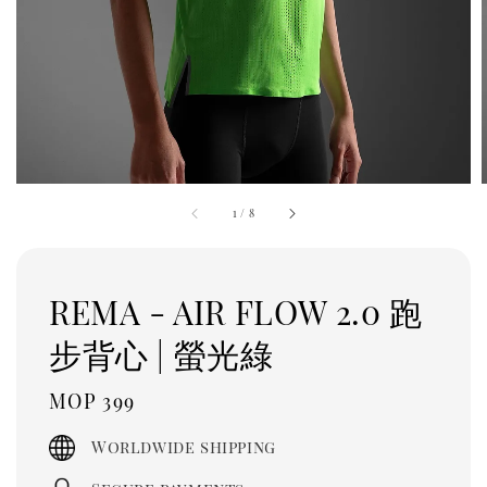
1
/
8
REMA - AIR FLOW 2.0 跑
步背心 | 螢光綠
Regular
MOP 399
price
Worldwide shipping