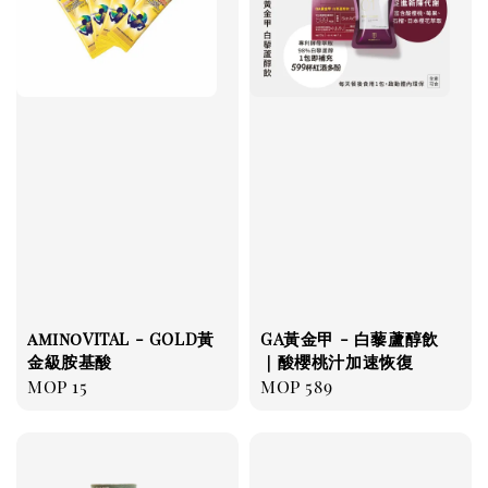
aminoVITAL - GOLD黃
GA黃金甲 - 白藜蘆醇飲
金級胺基酸
｜酸櫻桃汁加速恢復
Regular
MOP 15
Regular
MOP 589
price
price