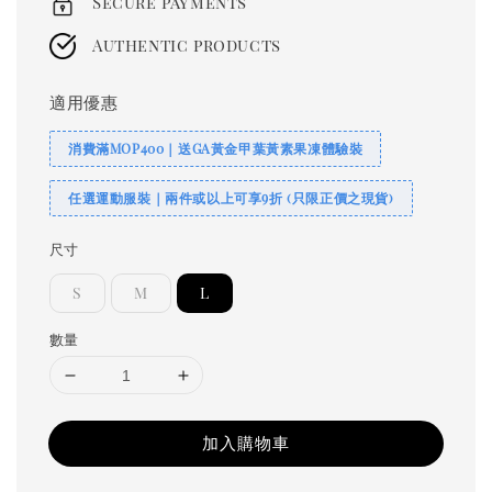
Secure payments
Authentic products
適用優惠
消費滿MOP400｜送GA黃金甲葉黃素果凍體驗裝
任選運動服裝｜兩件或以上可享9折 (只限正價之現貨)
尺寸
S
M
L
數量
加入購物車