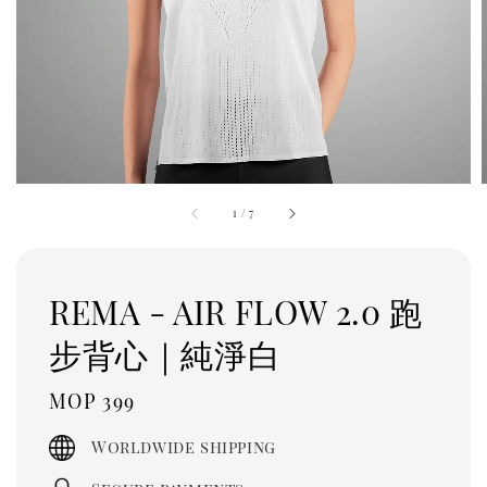
1
/
7
REMA - AIR FLOW 2.0 跑
步背心｜純淨白
Regular
MOP 399
price
Worldwide shipping