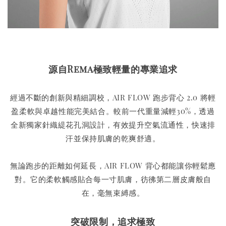
源自Rema極致輕量的專業追求
經過不斷的創新與精細調校，AIR FLOW 跑步背心 2.0 將輕
盈柔軟與卓越性能完美結合。較前一代重量減輕30%，透過
全新獨家針織緹花孔洞設計，有效提升空氣流通性，快速排
汗並保持肌膚的乾爽舒適。
無論跑步的距離如何延長，AIR FLOW 背心都能讓你輕鬆應
對。它的柔軟觸感貼合每一寸肌膚，彷彿第二層皮膚般自
在，毫無束縛感。
突破限制，追求極致