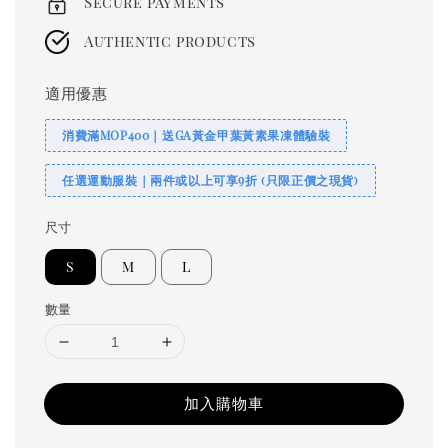
Secure payments
Authentic products
適用優惠
消費滿MOP400｜送GA黃金甲葉黃素果凍體驗裝
任選運動服裝｜兩件或以上可享9折 (只限正價之現貨)
尺寸
S
M
L
數量
加入購物車