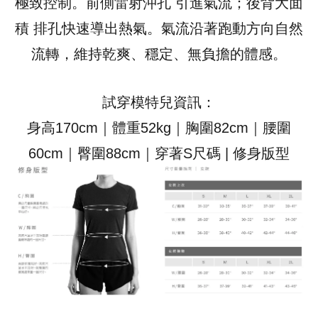
極致控制。前側雷射沖孔 引進氣流；後背大面
積 排孔快速導出熱氣。氣流沿著跑動方向自然
流轉，維持乾爽、穩定、無負擔的體感。
試穿模特兒資訊：
身高170cm｜體重52kg｜胸圍82cm｜腰圍
60cm｜臀圍88cm｜穿著S尺碼 | 修身版型