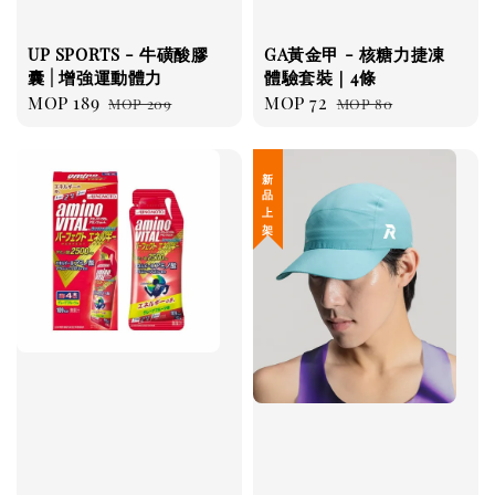
UP SPORTS - 牛磺酸膠
GA黃金甲 - 核糖力捷凍
囊 | 增強運動體力
體驗套裝｜4條
Sale
MOP 189
Regular
Sale
MOP 72
Regular
MOP 209
MOP 80
price
price
price
price
新 品 上 架