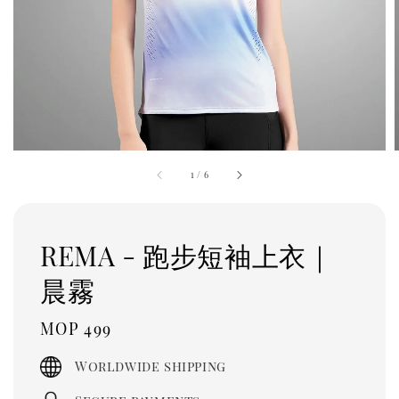
1
/
6
REMA - 跑步短袖上衣｜
晨霧
Regular
MOP 499
price
Worldwide shipping