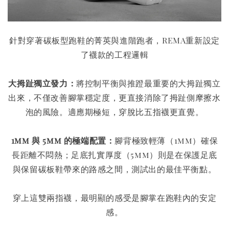
針對穿著碳板型跑鞋的菁英與進階跑者，REMA重新設定
了襪款的工程邏輯
大拇趾獨立發力：
將控制平衡與推蹬最重要的大拇趾獨立
出來，不僅改善腳掌穩定度，更直接消除了拇趾側摩擦水
泡的風險。適應期極短，穿脫比五指襪更直覺。
1mm 與 5mm 的極端配置：
腳背極致輕薄（1mm）確保
長距離不悶熱；足底扎實厚度（5mm）則是在保護足底
與保留碳板鞋帶來的路感之間，測試出的最佳平衡點。
穿上這雙兩指襪，最明顯的感受是腳掌在跑鞋內的安定
感。