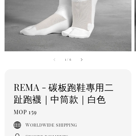
1
/
6
REMA - 碳板跑鞋專用二
趾跑襪｜中筒款｜白色
Regular
MOP 159
price
Worldwide shipping