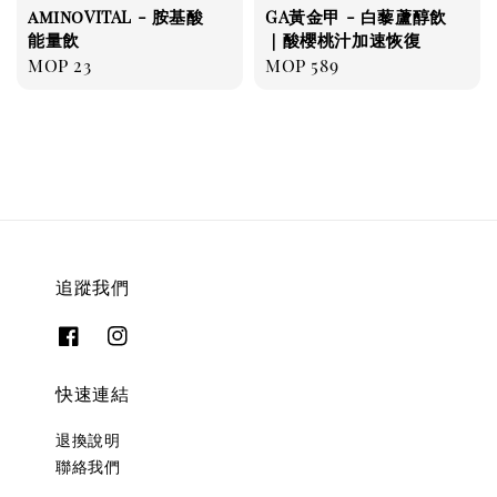
aminoVITAL - 胺基酸
GA黃金甲 - 白藜蘆醇飲
能量飲
｜酸櫻桃汁加速恢復
Regular
MOP 23
Regular
MOP 589
price
price
追蹤我們
快速連結
退換說明
聯絡我們