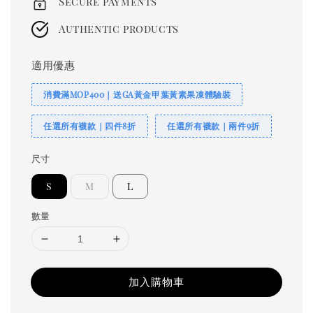
Secure payments
Authentic products
適用優惠
消費滿MOP400｜送GA黃金甲葉黃素果凍體驗裝
任選所有襪款｜四件8折
任選所有襪款｜兩件9折
尺寸
S
M
L
數量
加入購物車