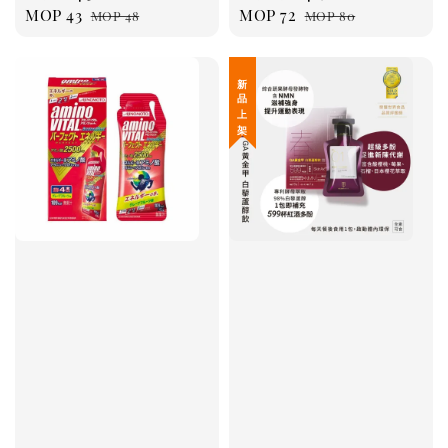
Sale
MOP 43
Regular
Sale
MOP 72
Regular
MOP 48
MOP 80
price
price
price
price
新 品 上 架