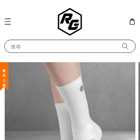
搜尋
新 品 上 架