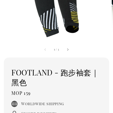
1
/
3
FOOTLAND - 跑步袖套｜
黑色
Regular
MOP 159
price
Worldwide shipping