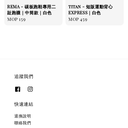
REMA - 碳板跑鞋專用二
titan - 短版運動背心
趾跑襪｜中筒款｜白色
EXPRESS｜白色
Regular
MOP 159
Regular
MOP 459
price
price
追蹤我們
快速連結
退換說明
聯絡我們