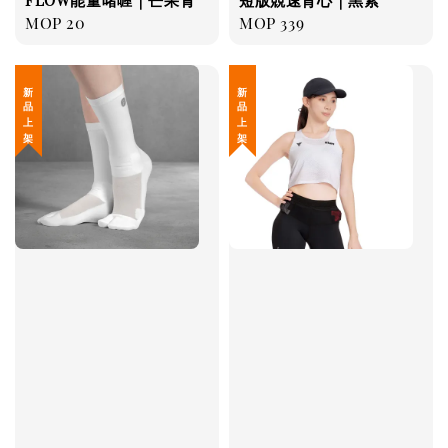
FLOW能量啫喱｜芒果青
短版競速背心｜黑紫
Regular
MOP 20
Regular
MOP 339
price
price
新 品 上 架
新 品 上 架