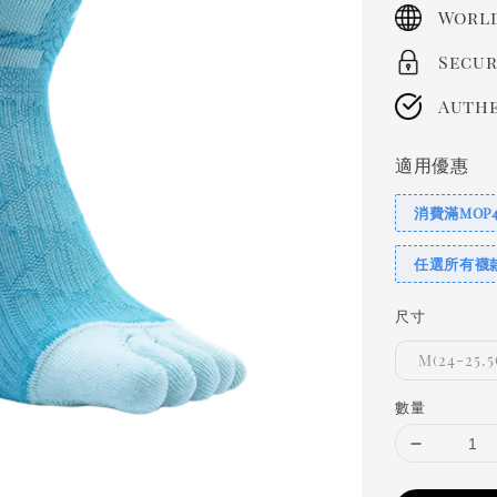
price
World
Secur
Authe
適用優惠
消費滿MOP
任選所有襪
尺寸
M(24-25.
數量