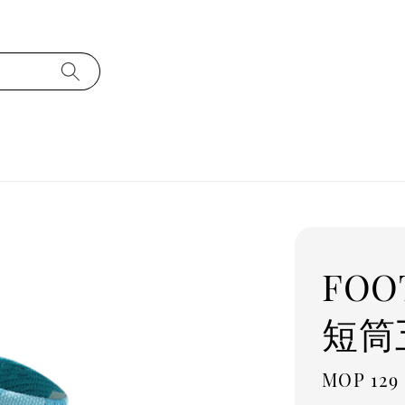
FOO
短筒
Regula
MOP 129