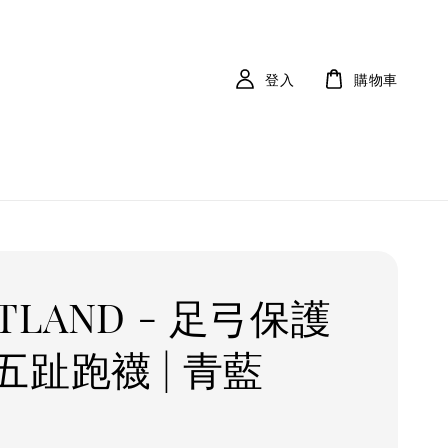
登入
購物車
TLAND - 足弓保護
五趾跑襪 | 青藍
r