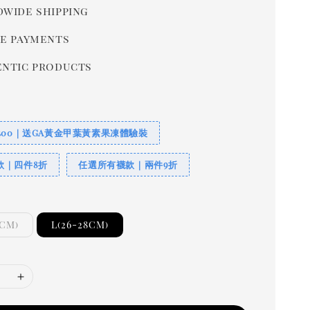
wide shipping
e payments
ntic products
400｜送GA黃金甲葉黃素果凍體驗裝
款｜四件8折
任選所有襪款｜兩件9折
5CM)
L(26-28CM)