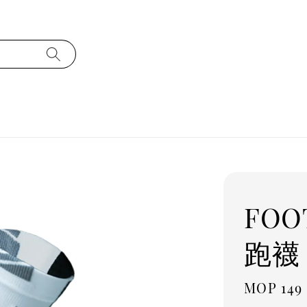
FOO
跑襪 
Regula
MOP 149