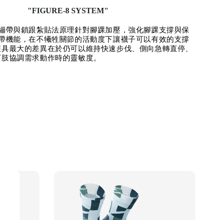
"FIGURE-8 SYSTEM"
字繃帶與鎖跟紮貼法原理針對腳踝加壓，強化腳踝支撐與保
繃帶機能，在不犧牲關節的活動度下讓襪子可以有效的支撐
護具最大的差異在於仍可以維持快速步伐、側向急轉直停、
下肢協調需求動作時的靈敏度。