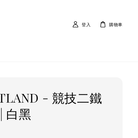
登入
購物車
TLAND - 競技二鐵
| 白黑
r