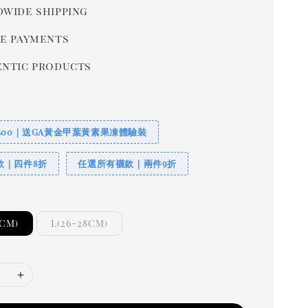
wide shipping
e payments
ntic products
400｜送GA黃金甲葉黃素果凍體驗裝
款｜四件8折
任選所有襪款｜兩件9折
5CM)
L(26-28CM)