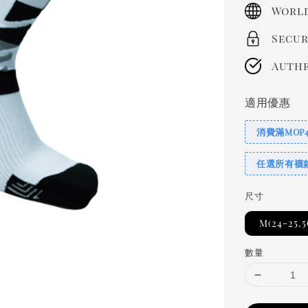
price
World
Secur
Authe
適用優惠
消費滿MOP
任選所有襪
尺寸
M(24-25.
數量