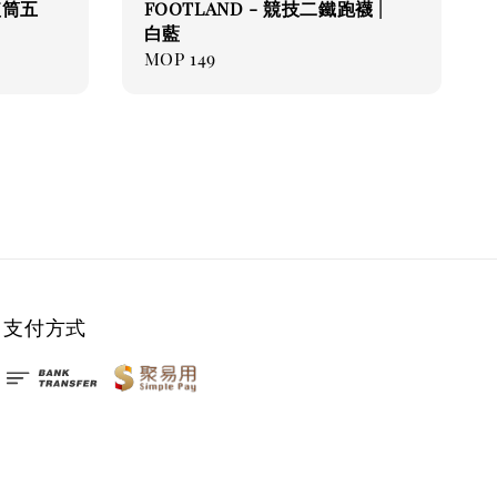
短筒五
FOOTLAND - 競技二鐵跑襪 |
白藍
Regular
MOP 149
price
支付方式