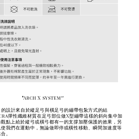
"
"
Arch X system
stem 的設計來自於縱足弓與橫足弓的繃帶包紮方式的結
ycra彈性纖維材質在足弓部位做X型繃帶這樣的斜向集中加
的觀點上給於縱弓或橫弓都有一的支撐加壓保護的效果，另
也使我們在運動中，無論做即停或橫性移動、瞬間加速度等
貼合。