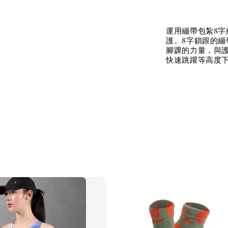
運用繃帶包紮8
護。8字鎖跟的
腳踝的力量，與
快速跳躍等高度