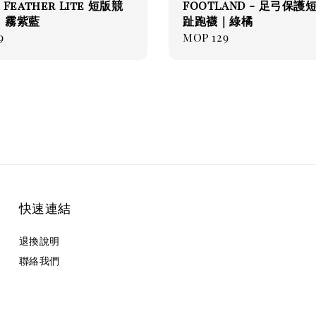
- Feather Lite 短版競
FOOTLAND - 足弓保護
｜霧紫藍
趾跑襪｜綠橘
ar
9
Regular
MOP 129
price
快速連結
退換說明
聯絡我們