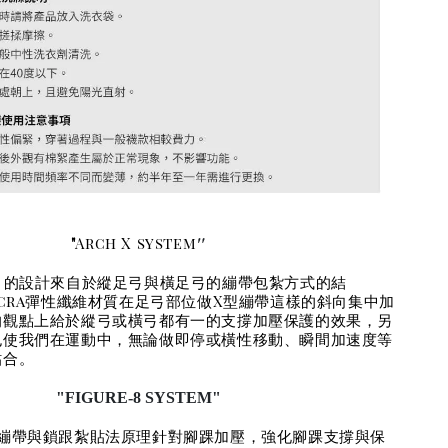
"
"
Arch X system
stem 的設計來自於縱足弓與橫足弓的繃帶包紮方式的結
ycra彈性纖維材質在足弓部位做X型繃帶這樣的斜向集中加
的觀點上給於縱弓或橫弓都有一的支撐加壓保護的效果，另
也使我們在運動中，無論做即停或橫性移動、瞬間加速度等
貼合。
"FIGURE-8 SYSTEM"
字繃帶與鎖跟紮貼法原理針對腳踝加壓，強化腳踝支撐與保