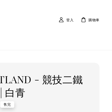
登入
購物車
TLAND - 競技二鐵
| 白青
r
售完