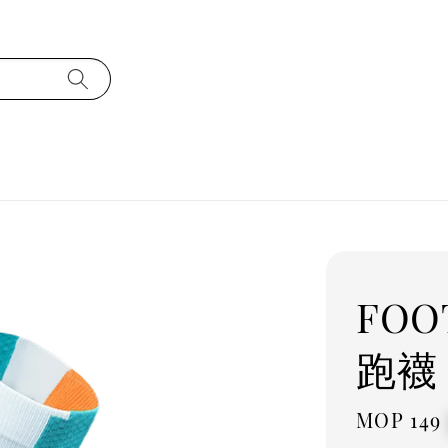
FOO
跑襪 
Regula
MOP 149