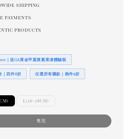
wide shipping
e payments
ntic products
400｜送GA黃金甲葉黃素果凍體驗裝
款｜四件8折
任選所有襪款｜兩件9折
5CM)
L(26-28CM)
售完