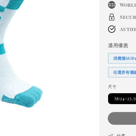
price
World
Secur
Authe
適用優惠
消費滿MOP
任選所有襪
尺寸
M(24-25.
分享