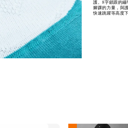
護。8字鎖跟的
腳踝的力量，與
快速跳躍等高度