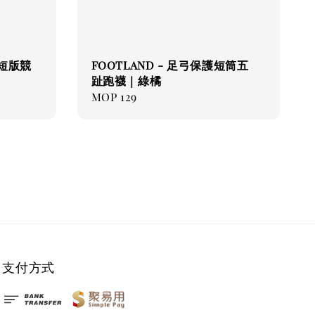
e 短版競
FOOTLAND - 足弓保護短筒五
趾跑襪｜綠橘
Regular
MOP 129
price
支付方式