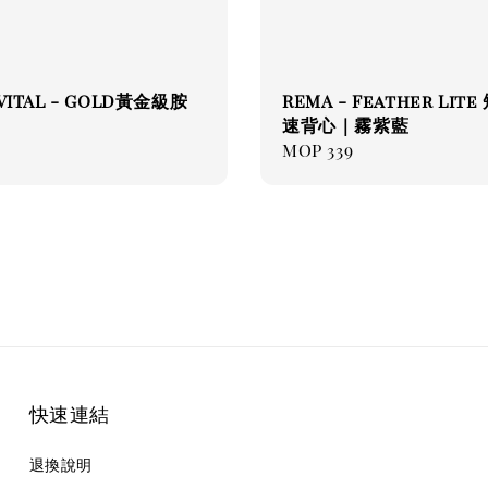
VITAL - GOLD黃金級胺
REMA - Feather Lit
速背心｜霧紫藍
ar
Regular
MOP 339
price
快速連結
退換說明