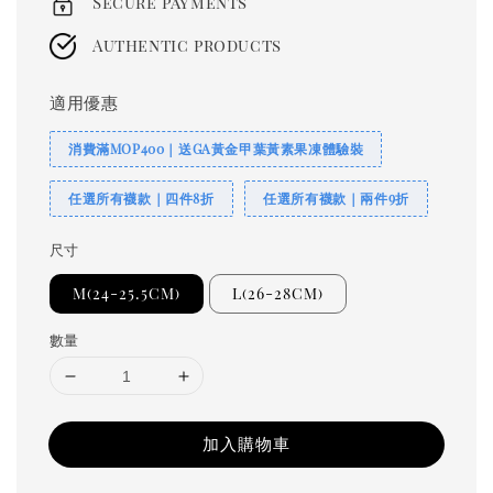
Secure payments
Authentic products
適用優惠
消費滿MOP400｜送GA黃金甲葉黃素果凍體驗裝
任選所有襪款｜四件8折
任選所有襪款｜兩件9折
尺寸
M(24-25.5CM)
L(26-28CM)
數量
加入購物車