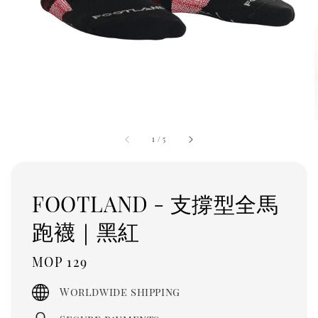
1
/
5
FOOTLAND - 支撐型全馬
跑襪｜黑紅
Regular
MOP 129
price
Worldwide shipping