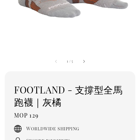
1
/
5
FOOTLAND - 支撐型全馬
跑襪｜灰橘
Regular
MOP 129
price
Worldwide shipping