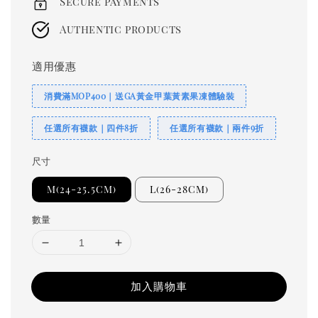
Secure payments
Authentic products
適用優惠
消費滿MOP400｜送GA黃金甲葉黃素果凍體驗裝
任選所有襪款｜四件8折
任選所有襪款｜兩件9折
尺寸
M(24-25.5CM)
L(26-28CM)
數量
加入購物車