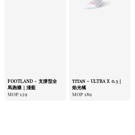
FOOTLAND - 支撐型全
titan - ULTRA X 0.3｜
馬跑襪｜淺藍
焰光橘
Regular
MOP 129
Regular
MOP 189
price
price